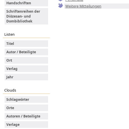
Handschriften
Weitere Mitteilungen
Schriftenreihen der
Diözesan- und
Dombibliothek
Listen
Titel
Autor / Beteiligte
Ort
Verlag
Jahr
Clouds
Schlagwörter
Orte
Autoren / Beteiligte
Verlage