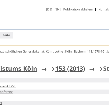
[DE]
[EN]
Publikation abliefern
|
Kontak
Seite
rzbischöflichen Generalvikariat. Köln : Luthe ; Köln : Bachem, 118.1978-161. J
bistums Köln
→
153 (2013)
→
S
nedikt XVI.
onferenz
rs