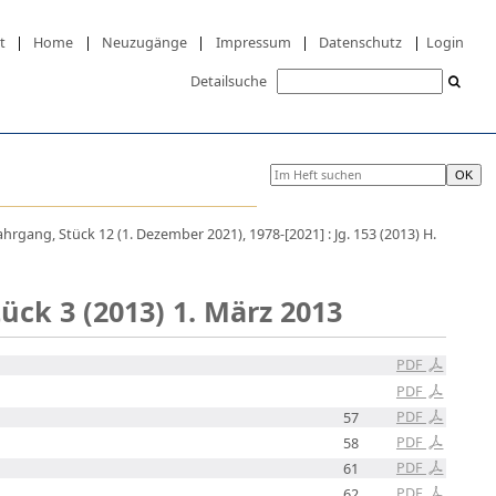
t
|
Home
|
Neuzugänge
|
Impressum
|
Datenschutz
|
Login
Detailsuche
ahrgang, Stück 12 (1. Dezember 2021), 1978-[2021] : Jg. 153 (2013) H.
tück 3 (2013) 1. März 2013
PDF
PDF
PDF
57
PDF
58
PDF
61
PDF
62