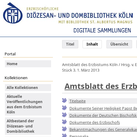
Titel
Inhalt
Übersicht
Portal
Home
Amtsblatt des Erzbistums Köln / Hrsg. v. E
Stück 3. 1. März 2013
Kollektionen
Amtsblatt des Erz
Alle Kollektionen
Aktuelle
Titelseite
Veröffentlichungen
aus dem Erzbistum
Dokumente Seiner Heiligkeit Papst Be
Köln
Dokumente der Deutschen Bischofsk
Altbestand der
Dokumente des Erzbischofs
Diözesan- und
Bekanntmachungen des Generalvika
Dombibliothek
Personalia