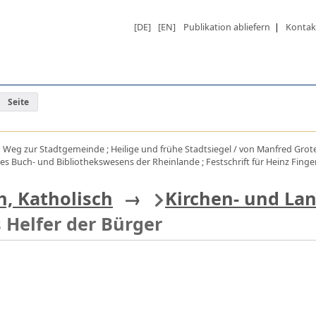
[DE]
[EN]
Publikation abliefern
|
Kontak
Seite
em Weg zur Stadtgemeinde ; Heilige und frühe Stadtsiegel / von Manfred Groten
 Buch- und Bibliothekswesens der Rheinlande ; Festschrift für Heinz Finger 
h, Katholisch
→
Kirchen- und La
s Helfer der Bürger