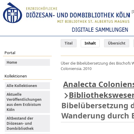
[
Titel
Inhalt
Übersicht
Portal
Home
Über die Bibelübersetzung des Bischofs 
Coloniensia. 2010
Kollektionen
Analecta Colonien
Alle Kollektionen
Bibliothekswese
Aktuelle
Veröffentlichungen
Bibelübersetzung d
aus dem Erzbistum
Köln
Wanderung durch 
Altbestand der
Diözesan- und
Dombibliothek