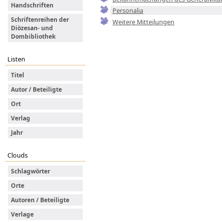
Handschriften
Personalia
Schriftenreihen der
Weitere Mitteilungen
Diözesan- und
Dombibliothek
Listen
Titel
Autor / Beteiligte
Ort
Verlag
Jahr
Clouds
Schlagwörter
Orte
Autoren / Beteiligte
Verlage