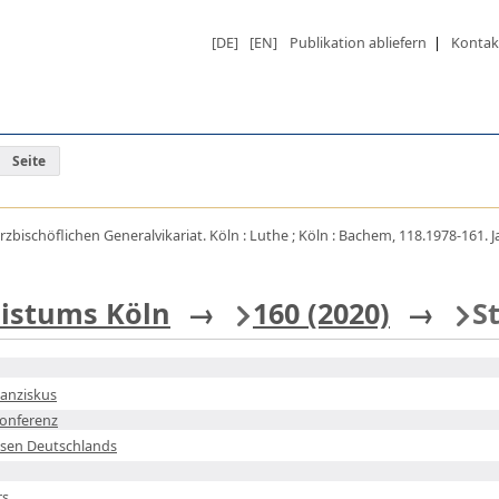
[DE]
[EN]
Publikation abliefern
|
Kontak
Seite
rzbischöflichen Generalvikariat. Köln : Luthe ; Köln : Bachem, 118.1978-161. J
bistums Köln
→
160 (2020)
→
S
ranziskus
onferenz
sen Deutschlands
rs