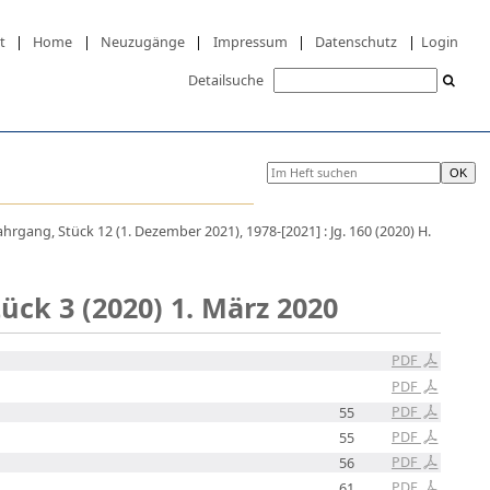
t
|
Home
|
Neuzugänge
|
Impressum
|
Datenschutz
|
Login
Detailsuche
ahrgang, Stück 12 (1. Dezember 2021), 1978-[2021] : Jg. 160 (2020) H.
tück 3 (2020) 1. März 2020
PDF
PDF
PDF
55
PDF
55
PDF
56
PDF
61