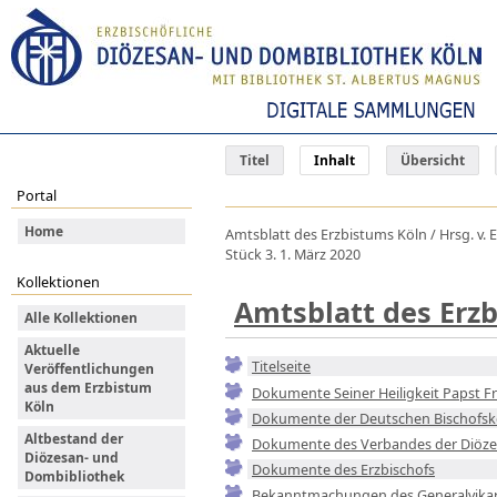
Titel
Inhalt
Übersicht
Portal
Home
Amtsblatt des Erzbistums Köln / Hrsg. v. E
Stück 3. 1. März 2020
Kollektionen
Amtsblatt des Erz
Alle Kollektionen
Aktuelle
Titelseite
Veröffentlichungen
aus dem Erzbistum
Dokumente Seiner Heiligkeit Papst F
Köln
Dokumente der Deutschen Bischofsk
Altbestand der
Dokumente des Verbandes der Diöze
Diözesan- und
Dokumente des Erzbischofs
Dombibliothek
Bekanntmachungen des Generalvika