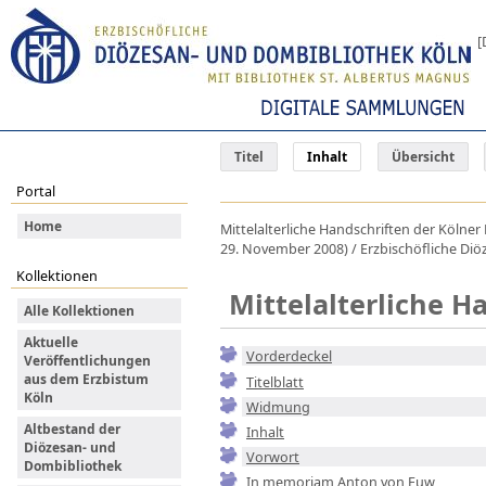
[
Titel
Inhalt
Übersicht
Portal
Home
Mittelalterliche Handschriften der Kölne
29. November 2008) / Erzbischöfliche Diö
Kollektionen
Mittelalterliche 
Alle Kollektionen
Aktuelle
Vorderdeckel
Veröffentlichungen
aus dem Erzbistum
Titelblatt
Köln
Widmung
Altbestand der
Inhalt
Diözesan- und
Vorwort
Dombibliothek
In memoriam Anton von Euw