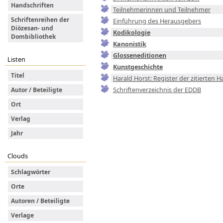
Handschriften
Teilnehmerinnen und Teilnehmer
Schriftenreihen der
Einführung des Herausgebers
Diözesan- und
Kodikologie
Dombibliothek
Kanonistik
Glosseneditionen
Listen
Kunstgeschichte
Titel
Harald Horst: Register der zitierten 
Schriftenverzeichnis der EDDB
Autor / Beteiligte
Ort
Verlag
Jahr
Clouds
Schlagwörter
Orte
Autoren / Beteiligte
Verlage