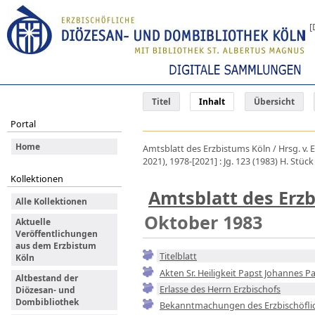
[
Titel
Inhalt
Übersicht
Portal
Home
Amtsblatt des Erzbistums Köln / Hrsg. v. 
2021), 1978-[2021] : Jg. 123 (1983) H. Stüc
Kollektionen
Amtsblatt des Erz
Alle Kollektionen
Oktober 1983
Aktuelle
Veröffentlichungen
aus dem Erzbistum
Titelblatt
Köln
Akten Sr. Heiligkeit Papst Johannes Pau
Altbestand der
Erlasse des Herrn Erzbischofs
Diözesan- und
Dombibliothek
Bekanntmachungen des Erzbischöflic