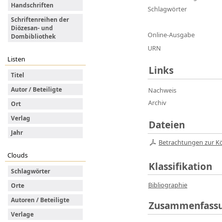
Handschriften
Schlagwörter
Schriftenreihen der
Diözesan- und
Online-Ausgabe
Dombibliothek
URN
Listen
Links
Titel
Autor / Beteiligte
Nachweis
Archiv
Ort
Verlag
Dateien
Jahr
Betrachtungen zur Kö
Clouds
Klassifikation
Schlagwörter
Bibliographie
Orte
Autoren / Beteiligte
Zusammenfass
Verlage