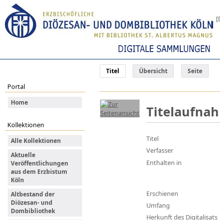
[
Titel
Übersicht
Seite
Portal
Home
Titelaufna
Kollektionen
Titel
Alle Kollektionen
Verfasser
Aktuelle
Enthalten in
Veröffentlichungen
aus dem Erzbistum
Köln
Erschienen
Altbestand der
Diözesan- und
Umfang
Dombibliothek
Herkunft des Digitalisats