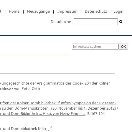
t
|
Home
|
Neuzugänge
|
Impressum
|
Datenschutz
|
Login
Detailsuche
ungsgeschichte der Ars grammatica des Codex 204 der Kölner
chlese
/ von Peter Orth
hriften der Kölner Dombibliothek : fünftes Symposion der Diözesan-
 zu den Dom-Manuskripten ; (30. November bis 1. Dezember 2012) /
- und Dom-Bibliothek ... Hrsg. von Heinz Finger ...
, S. 167-194
an- und Dombibliothek Köln,