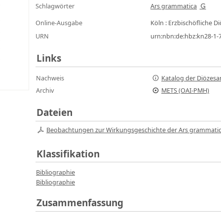
Schlagwörter
Ars grammatica
Online-Ausgabe
Köln : Erzbischöfliche 
URN
urn:nbn:de:hbz:kn28-1-
Links
Nachweis
Katalog der Diözesa
Archiv
METS (OAI-PMH)
Dateien
Beobachtungen zur Wirkungsgeschichte der Ars grammatica
Klassifikation
Bibliographie
Bibliographie
Zusammenfassung