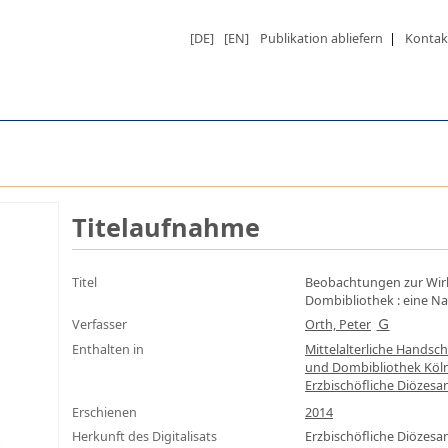
[DE]
[EN]
Publikation abliefern
|
Kontak
Titelaufnahme
Titel
Beobachtungen zur Wirk
Dombibliothek
:
eine Na
Verfasser
Orth, Peter
Enthalten in
Mittelalterliche Handsc
und Dombibliothek Köln
Erzbischöfliche Diözesan
Erschienen
2014
Herkunft des Digitalisats
Erzbischöfliche Diözes