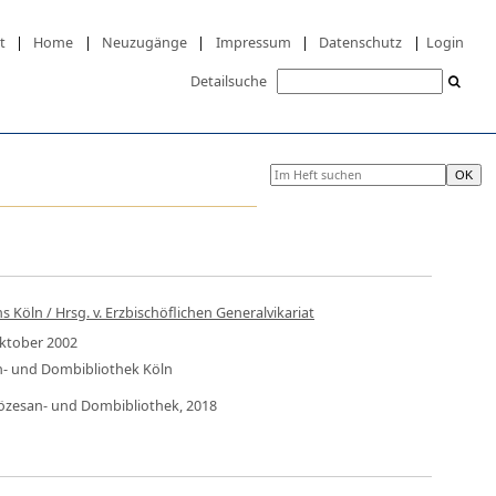
t
|
Home
|
Neuzugänge
|
Impressum
|
Datenschutz
|
Login
Detailsuche
 Köln / Hrsg. v. Erzbischöflichen Generalvikariat
Oktober 2002
an- und Dombibliothek Köln
Diözesan- und Dombibliothek, 2018