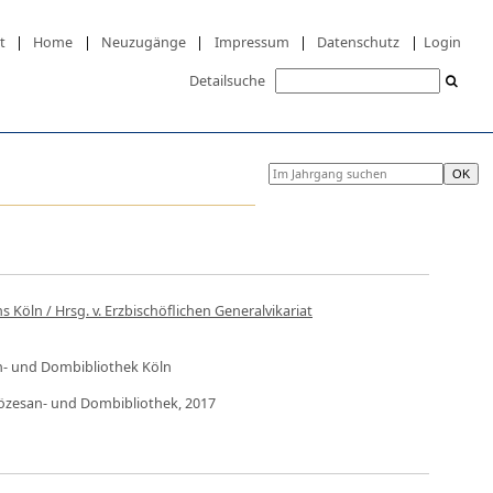
t
|
Home
|
Neuzugänge
|
Impressum
|
Datenschutz
|
Login
Detailsuche
 Köln / Hrsg. v. Erzbischöflichen Generalvikariat
an- und Dombibliothek Köln
Diözesan- und Dombibliothek, 2017