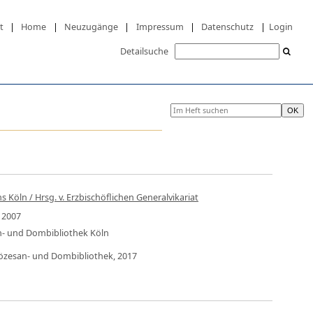
t
|
Home
|
Neuzugänge
|
Impressum
|
Datenschutz
|
Login
Detailsuche
 Köln / Hrsg. v. Erzbischöflichen Generalvikariat
i 2007
an- und Dombibliothek Köln
Diözesan- und Dombibliothek, 2017