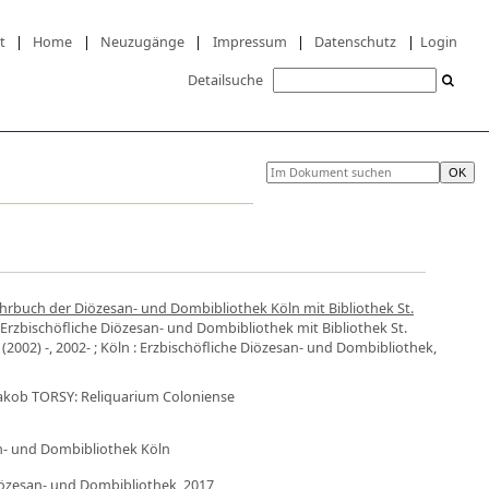
t
|
Home
|
Neuzugänge
|
Impressum
|
Datenschutz
|
Login
Detailsuche
Jahrbuch der Diözesan- und Dombibliothek Köln mit Bibliothek St.
: Erzbischöfliche Diözesan- und Dombibliothek mit Bibliothek St.
2002) -, 2002- ; Köln : Erzbischöfliche Diözesan- und Dombibliothek,
akob TORSY: Reliquarium Coloniense
an- und Dombibliothek Köln
Diözesan- und Dombibliothek, 2017