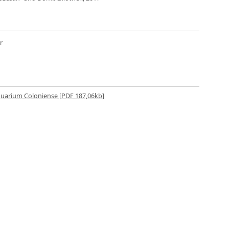
r
uarium Coloniense [
PDF
187,06kb
]