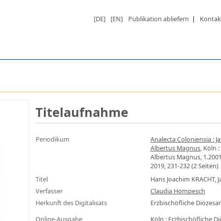
[DE]
[EN]
Publikation abliefern
|
Kontak
Titelaufnahme
Periodikum
Analecta Coloniensia : 
Albertus Magnus
, Köln 
Albertus Magnus, 1.2001(
2019, 231-232 (2 Seiten)
Titel
Hans Joachim KRACHT, J
Verfasser
Claudia Hompesch
Herkunft des Digitalisats
Erzbischöfliche Diözes
Online-Ausgabe
Köln : Erzbischöfliche 