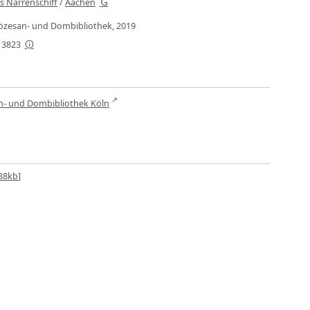
s Narrenschiff
/
Aachen
Diözesan- und Dombibliothek, 2019
-13823
n- und Dombibliothek Köln
38kb
]