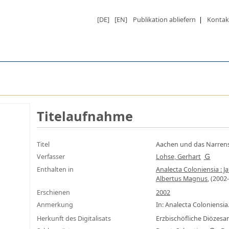
[DE]
[EN]
Publikation abliefern
|
Kontak
Titelaufnahme
Titel
Aachen und das Narrens
Verfasser
Lohse, Gerhart
Enthalten in
Analecta Coloniensia : 
Albertus Magnus
, (2002-
Erschienen
2002
Anmerkung
In: Analecta Coloniensia. 
Herkunft des Digitalisats
Erzbischöfliche Diözes