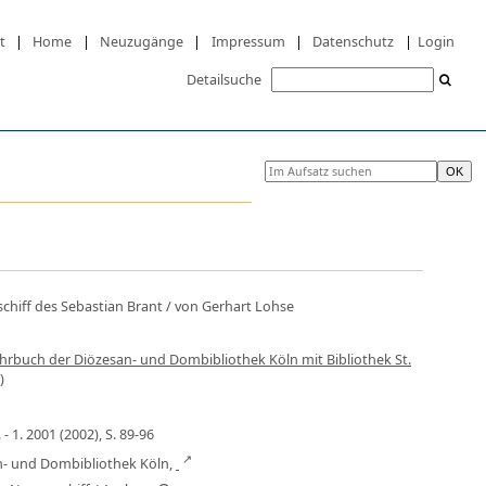
t
|
Home
|
Neuzugänge
|
Impressum
|
Datenschutz
|
Login
Detailsuche
chiff des Sebastian Brant
/ von Gerhart Lohse
Jahrbuch der Diözesan- und Dombibliothek Köln mit Bibliothek St.
)
- 1. 2001 (2002), S. 89-96
an- und Dombibliothek Köln,