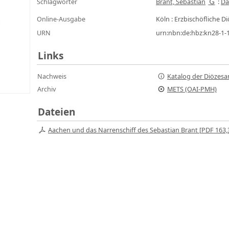
Schlagwörter
Brant, Sebastian
:
Da
Online-Ausgabe
Köln : Erzbischöfliche 
URN
urn:nbn:de:hbz:kn28-1
Links
Nachweis
Katalog der Diözesa
Archiv
METS (OAI-PMH)
Dateien
Aachen und das Narrenschiff des Sebastian Brant [
PDF
163,