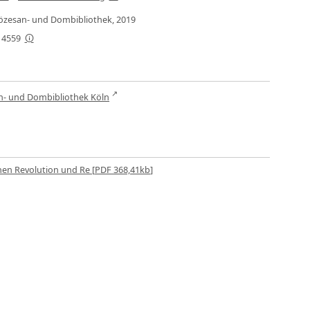
Diözesan- und Dombibliothek, 2019
-14559
n- und Dombibliothek Köln
hen Revolution und Re [
PDF
368,41kb
]