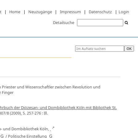
t
|
Home
|
Neuzugänge
|
Impressum
|
Datenschutz
|
Login
Detailsuche
in Priester und Wissenschaftler zwischen Revolution und
z Finger
Jahrbuch der Diözesan- und Dombibliothek Köln mit Bibliothek St.
007/8 (2009), S. 257-276 : Ill.
an- und Dombibliothek Köln,
/
Politische Einstellung