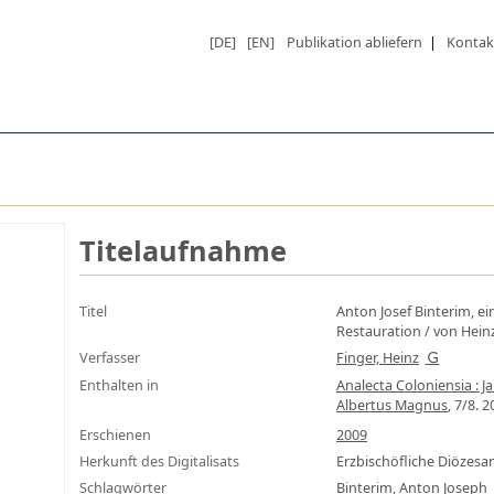
[DE]
[EN]
Publikation abliefern
|
Kontak
Titelaufnahme
Titel
Anton Josef Binterim, e
Restauration
/ von Hein
Verfasser
Finger, Heinz
Enthalten in
Analecta Coloniensia : 
Albertus Magnus
, 7/8. 2
Erschienen
2009
Herkunft des Digitalisats
Erzbischöfliche Diözes
Schlagwörter
Binterim, Anton Joseph