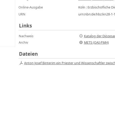
Online-Ausgabe
Köln : Erzbischöfliche 
URN
urn:nbn:de:hbz:kn28-1
Links
Nachweis
Katalog der Diözesa
Archiv
METS (OAI-PMH)
Dateien
Anton Josef Binterim ein Priester und Wissenschaftler zwisc