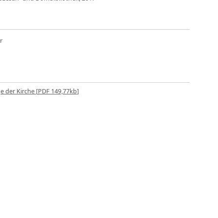
r
 der Kirche [
PDF
149,77kb
]