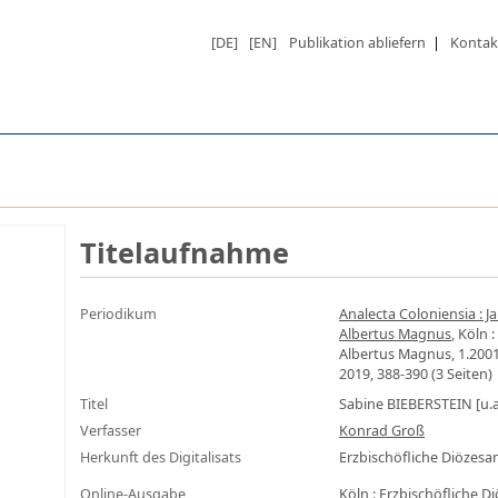
[DE]
[EN]
Publikation abliefern
|
Kontak
Titelaufnahme
Periodikum
Analecta Coloniensia : 
Albertus Magnus
, Köln 
Albertus Magnus, 1.2001(
2019, 388-390 (3 Seiten)
Titel
Sabine BIEBERSTEIN [u.a
Verfasser
Konrad Groß
Herkunft des Digitalisats
Erzbischöfliche Diözes
Online-Ausgabe
Köln : Erzbischöfliche 