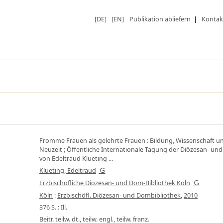
[DE]
[EN]
Publikation abliefern
|
Kontak
Fromme Frauen als gelehrte Frauen
:
Bildung, Wissenschaft un
Neuzeit ; Öffentliche Internationale Tagung der Diözesan- und 
von Edeltraud Klueting ...
Klueting, Edeltraud
Erzbischöfliche Diözesan- und Dom-Bibliothek Köln
Köln
:
Erzbischöfl. Diözesan- und Dombibliothek
,
2010
376 S. : Ill.
Beitr. teilw. dt., teilw. engl., teilw. franz.