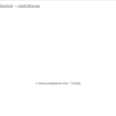
bliothek
→
Libelli Rhenani
© Diözesanbibliothek Köln, 7.8.2026