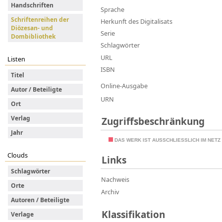
Handschriften
Sprache
Schriftenreihen der
Herkunft des Digitalisats
Diözesan- und
Serie
Dombibliothek
Schlagwörter
URL
Listen
ISBN
Titel
Online-Ausgabe
Autor / Beteiligte
URN
Ort
Verlag
Zugriffsbeschränkung
Jahr
DAS WERK IST AUSSCHLIESSLICH IM NET
Clouds
Links
Schlagwörter
Nachweis
Orte
Archiv
Autoren / Beteiligte
Klassifikation
Verlage