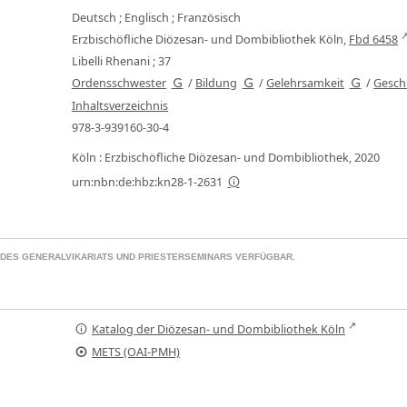
Deutsch ; Englisch ; Französisch
Erzbischöfliche Diözesan- und Dombibliothek Köln,
Fbd 6458
Libelli Rhenani ; 37
Ordensschwester
/
Bildung
/
Gelehrsamkeit
/
Gesch
Inhaltsverzeichnis
978-3-939160-30-4
Köln : Erzbischöfliche Diözesan- und Dombibliothek, 2020
urn:nbn:de:hbz:kn28-1-2631
Z DES GENERALVIKARIATS UND PRIESTERSEMINARS VERFÜGBAR.
Katalog der Diözesan- und Dombibliothek Köln
METS (OAI-PMH)