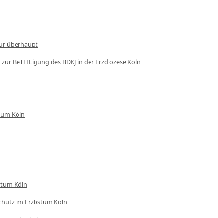
ltur überhaupt
n zur BeTEILigung des BDKJ in der Erzdiözese Köln
stum Köln
istum Köln
schutz im Erzbstum Köln