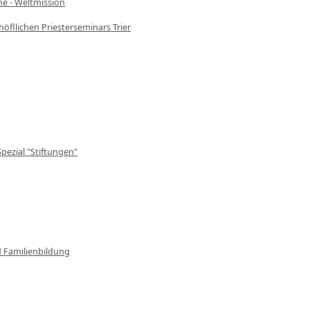
che - Weltmission
höfllichen Priesterseminars Trier
Spezial "Stiftungen"
d Familienbildung