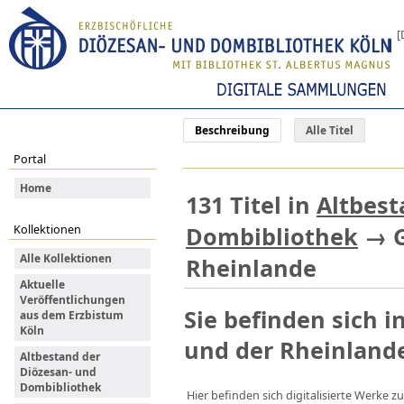
[
Beschreibung
Alle Titel
Portal
Home
131
Titel
in
Altbest
Dombibliothek
→
Kollektionen
Alle Kollektionen
Rheinlande
Aktuelle
Veröffentlichungen
Sie befinden sich i
aus dem Erzbistum
Köln
und der Rheinland
Altbestand der
Diözesan- und
Dombibliothek
Hier befinden sich digitalisierte Werke 