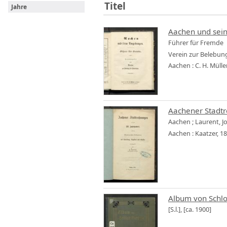
Titel
Jahre
Aachen und se
Führer für Fremde
Verein zur Belebun
Aachen : C. H. Müller
Aachener Stadtr
Aachen
;
Laurent, Jo
Aachen : Kaatzer, 1
Album von Schlo
[S.l.], [ca. 1900]