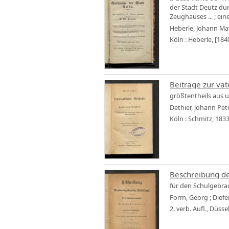
der Stadt Deutz dur
Zeughauses ... ; ei
Heberle, Johann Mat
Köln : Heberle, [184
Beiträge zur va
größtentheils aus 
Dethier, Johann Pet
Köln : Schmitz, 183
Beschreibung de
für den Schulgebra
Form, Georg
;
Diefe
2. verb. Aufl., Düsse