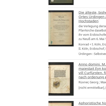
Die älteste, bis
Ortes Ürdingen 
Hochstaden
die Verlegung derse
Pfarrkirche daselbs
ihr vom Erzbischof
zu Neuß am 6. Mai 
Konrad < I. Köln, Er
II. Köln, Erzbischof,
Ürdingen : Selbstver
Anno domini. M.
maiestait Eyn ko
vill Curfürsten. 
nach ordenung e
Heren rittern vn
Rüxner, Georg
;
Maxi
[nicht ermittelbar],
Aphoristische No