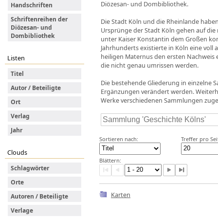
Diözesan- und Dombibliothek.
Handschriften
Schriftenreihen der
Die Stadt Köln und die Rheinlande habe
Diözesan- und
Ursprünge der Stadt Köln gehen auf die
Dombibliothek
unter Kaiser Konstantin dem Großen kom
Jahrhunderts existierte in Köln eine vol
heiligen Maternus den ersten Nachweis e
Listen
die nicht genau umrissen werden.
Titel
Die bestehende Gliederung in einzelne
Autor / Beteiligte
Ergänzungen verändert werden. Weiter
Werke verschiedenen Sammlungen zuge
Ort
Verlag
Jahr
Sortieren nach:
Treffer pro Sei
Clouds
Blättern:
Schlagwörter
Orte
Karten
Autoren / Beteiligte
Verlage