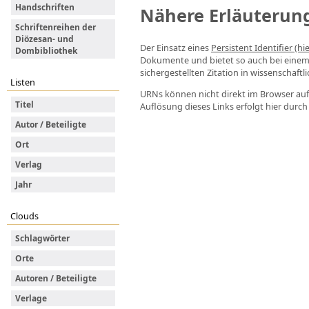
Handschriften
Nähere Erläuterun
Schriftenreihen der
Diözesan- und
Der Einsatz eines
Persistent Identifier (hi
Dombibliothek
Dokumente und bietet so auch bei eine
sichergestellten Zitation in wissenschaftl
Listen
URNs können nicht direkt im Browser auf
Titel
Auflösung dieses Links erfolgt hier durc
Autor / Beteiligte
Ort
Verlag
Jahr
Clouds
Schlagwörter
Orte
Autoren / Beteiligte
Verlage