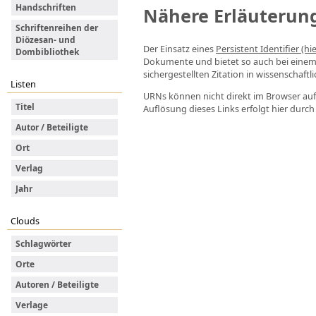
Handschriften
Nähere Erläuterun
Schriftenreihen der
Diözesan- und
Der Einsatz eines
Persistent Identifier (hi
Dombibliothek
Dokumente und bietet so auch bei eine
sichergestellten Zitation in wissenschaftl
Listen
URNs können nicht direkt im Browser auf
Titel
Auflösung dieses Links erfolgt hier durc
Autor / Beteiligte
Ort
Verlag
Jahr
Clouds
Schlagwörter
Orte
Autoren / Beteiligte
Verlage