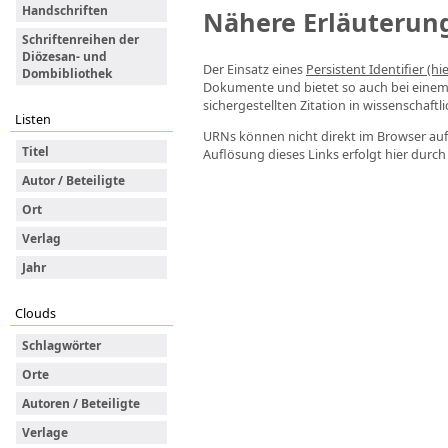
Handschriften
Nähere Erläuterun
Schriftenreihen der
Diözesan- und
Der Einsatz eines
Persistent Identifier (hi
Dombibliothek
Dokumente und bietet so auch bei eine
sichergestellten Zitation in wissenschaftl
Listen
URNs können nicht direkt im Browser auf
Titel
Auflösung dieses Links erfolgt hier durc
Autor / Beteiligte
Ort
Verlag
Jahr
Clouds
Schlagwörter
Orte
Autoren / Beteiligte
Verlage