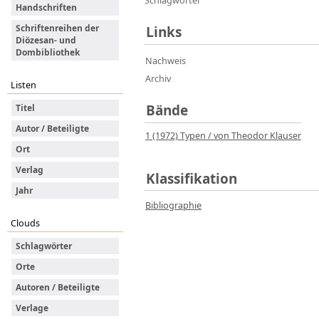
Schlagwörter
Handschriften
Schriftenreihen der
Links
Diözesan- und
Dombibliothek
Nachweis
Archiv
Listen
Bände
Titel
Autor / Beteiligte
1 (1972)
Typen
/ von Theodor Klauser
Ort
Verlag
Klassifikation
Jahr
Bibliographie
Clouds
Schlagwörter
Orte
Autoren / Beteiligte
Verlage