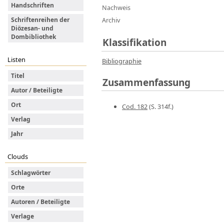
Handschriften
Nachweis
Archiv
Schriftenreihen der
Diözesan- und
Dombibliothek
Klassifikation
Listen
Bibliographie
Titel
Zusammenfassung
Autor / Beteiligte
Ort
Cod. 182
(S. 314f.)
Verlag
Jahr
Clouds
Schlagwörter
Orte
Autoren / Beteiligte
Verlage