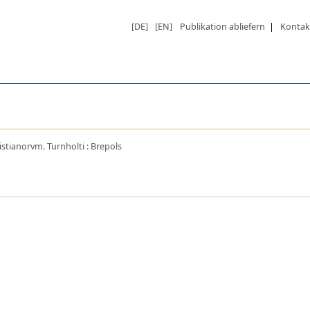
[DE]
[EN]
Publikation abliefern
|
Kontak
istianorvm. Turnholti : Brepols