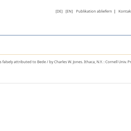
[DE]
[EN]
Publikation abliefern
|
Kontak
alsely attributed to Bede / by Charles W. Jones. Ithaca, N.Y. : Cornell Univ. Pr