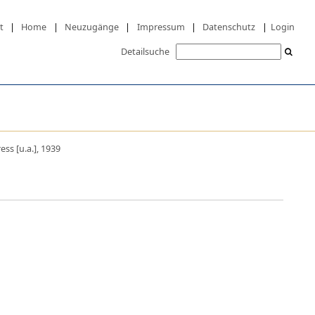
t
|
Home
|
Neuzugänge
|
Impressum
|
Datenschutz
|
Login
Detailsuche
ess [u.a.], 1939