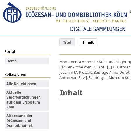
[
Titel
Inhalt
Portal
Home
Monumenta Annonis : Köln und Siegburg ;
Cäcilienkirche vom 30. April [...] / [Auto
Joachim M. Plotzek. Beiträge Anna-Dorothee
Kollektionen
Anton von Euw]. Schnütgen-Museum Köln.
Alle Kollektionen
Inhalt
Aktuelle
Veröffentlichungen
aus dem Erzbistum
Köln
Altbestand der
Diözesan- und
Dombibliothek