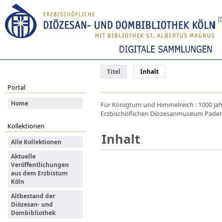
[
Titel
Inhalt
Portal
Home
Für Königtum und Himmelreich : 1000 Jah
Erzbischöflichen Diözesanmuseum Paderbor
Kollektionen
Inhalt
Alle Kollektionen
Aktuelle
Veröffentlichungen
aus dem Erzbistum
Köln
Altbestand der
Diözesan- und
Dombibliothek