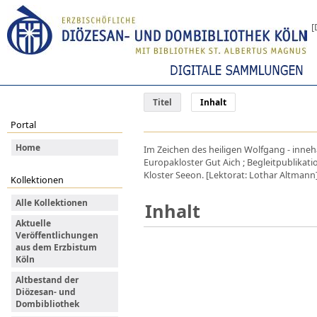
[
Titel
Inhalt
Portal
Home
Im Zeichen des heiligen Wolfgang - inneh
Europakloster Gut Aich ; Begleitpublikat
Kloster Seeon. [Lektorat: Lothar Altmann].
Kollektionen
Alle Kollektionen
Inhalt
Aktuelle
Veröffentlichungen
aus dem Erzbistum
Köln
Altbestand der
Diözesan- und
Dombibliothek