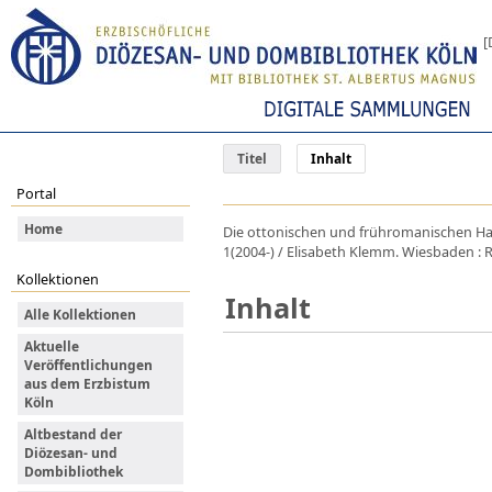
[
Titel
Inhalt
Portal
Home
Die ottonischen und frühromanischen Hand
1(2004-) / Elisabeth Klemm. Wiesbaden : R
Kollektionen
Inhalt
Alle Kollektionen
Aktuelle
Veröffentlichungen
aus dem Erzbistum
Köln
Altbestand der
Diözesan- und
Dombibliothek