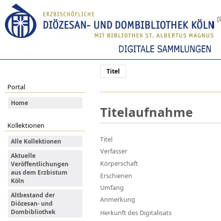
[
Titel
Portal
Home
Titelaufnahme
Kollektionen
Titel
Alle Kollektionen
Verfasser
Aktuelle
Körperschaft
Veröffentlichungen
aus dem Erzbistum
Erschienen
Köln
Umfang
Altbestand der
Anmerkung
Diözesan- und
Dombibliothek
Herkunft des Digitalisats