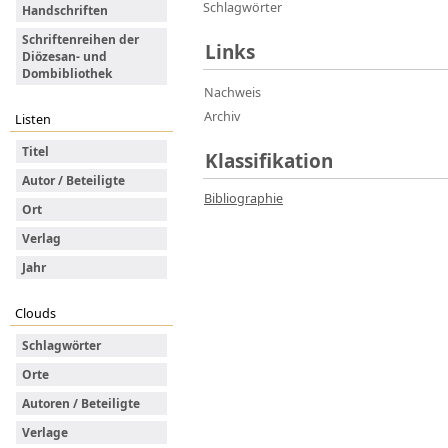
Schlagwörter
Handschriften
Schriftenreihen der
Links
Diözesan- und
Dombibliothek
Nachweis
Archiv
Listen
Titel
Klassifikation
Autor / Beteiligte
Bibliographie
Ort
Verlag
Jahr
Clouds
Schlagwörter
Orte
Autoren / Beteiligte
Verlage