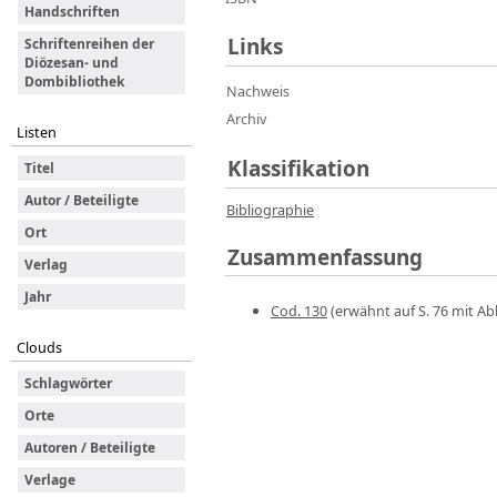
Handschriften
Links
Schriftenreihen der
Diözesan- und
Dombibliothek
Nachweis
Archiv
Listen
Klassifikation
Titel
Autor / Beteiligte
Bibliographie
Ort
Zusammenfassung
Verlag
Jahr
Cod. 130
(erwähnt auf S. 76 mit Ab
Clouds
Schlagwörter
Orte
Autoren / Beteiligte
Verlage