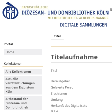
[
Titel
Portal
Home
Titelaufnahme
Kollektionen
Titel
Alle Kollektionen
Aktuelle
Herausgeber
Veröffentlichungen
Gefeierte Person
aus dem Erzbistum
Köln
Erschienen
Altbestand der
Umfang
Diözesan- und
Herkunft des Digitalisats
Dombibliothek
ISBN