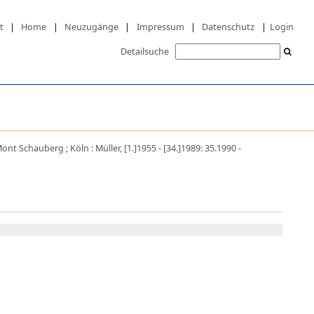
t
|
Home
|
Neuzugänge
|
Impressum
|
Datenschutz
|
Login
Detailsuche
ont Schauberg ; Köln : Müller, [1.]1955 - [34.]1989: 35.1990 -