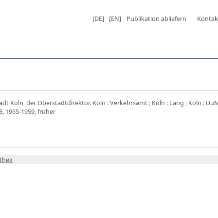
[DE]
[EN]
Publikation abliefern
|
Kontak
Stadt Köln, der Oberstadtdirektor. Köln : Verkehrsamt ; Köln : Lang ; Köln : DuM
3, 1955-1959, früher
othek