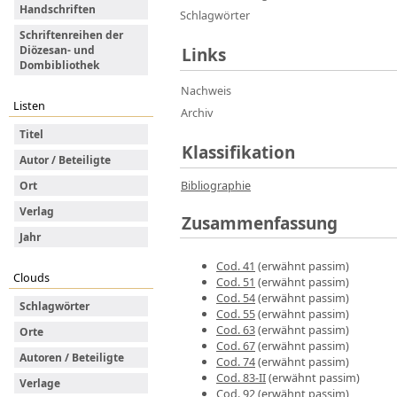
Handschriften
Schlagwörter
Schriftenreihen der
Diözesan- und
Links
Dombibliothek
Nachweis
Listen
Archiv
Titel
Klassifikation
Autor / Beteiligte
Bibliographie
Ort
Verlag
Zusammenfassung
Jahr
Cod. 41
(erwähnt passim)
Clouds
Cod. 51
(erwähnt passim)
Cod. 54
(erwähnt passim)
Schlagwörter
Cod. 55
(erwähnt passim)
Cod. 63
(erwähnt passim)
Orte
Cod. 67
(erwähnt passim)
Autoren / Beteiligte
Cod. 74
(erwähnt passim)
Cod. 83-II
(erwähnt passim)
Verlage
Cod. 92
(erwähnt passim)