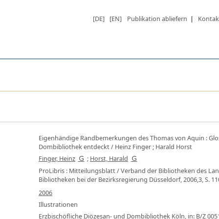
[DE]
[EN]
Publikation abliefern
|
Kontak
Eigenhändige Randbemerkungen des Thomas von Aquin
:
Glo
Dombibliothek entdeckt
/ Heinz Finger ; Harald Horst
Finger, Heinz
;
Horst, Harald
ProLibris : Mitteilungsblatt / Verband der Bibliotheken des La
Bibliotheken bei der Bezirksregierung Düsseldorf, 2006,3, S. 1
2006
Illustrationen
Erzbischöfliche Diözesan- und Dombibliothek Köln,
in: B/Z 005