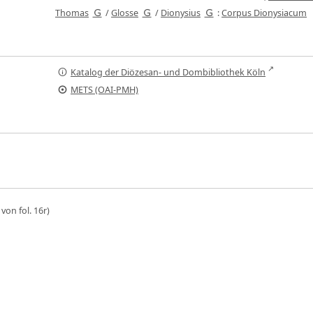
Thomas
/
Glosse
/
Dionysius
:
Corpus Dionysiacum
Katalog der Diözesan- und Dombibliothek Köln
METS (OAI-PMH)
von fol. 16r)