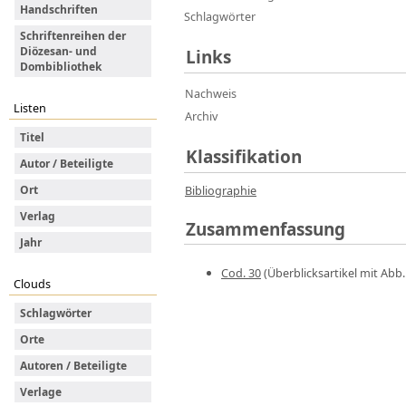
Handschriften
Schlagwörter
Schriftenreihen der
Diözesan- und
Links
Dombibliothek
Nachweis
Listen
Archiv
Titel
Klassifikation
Autor / Beteiligte
Ort
Bibliographie
Verlag
Zusammenfassung
Jahr
Cod. 30
(Überblicksartikel mit Abb. 
Clouds
Schlagwörter
Orte
Autoren / Beteiligte
Verlage