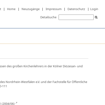
t
|
Home
|
Neuzugänge
|
Impressum
|
Datenschutz
|
Login
Detailsuche
ssen des großen Kirchenlehrers in der Kölner Diözesan- und
ndes Nordrhein-Westfalen e.V. und der Fachstelle für Öffentliche
10-111
1 (2004/06)