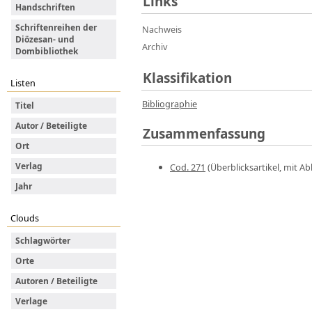
Links
Handschriften
Schriftenreihen der
Nachweis
Diözesan- und
Archiv
Dombibliothek
Klassifikation
Listen
Bibliographie
Titel
Autor / Beteiligte
Zusammenfassung
Ort
Verlag
Cod. 271
(Überblicksartikel, mit Abb
Jahr
Clouds
Schlagwörter
Orte
Autoren / Beteiligte
Verlage