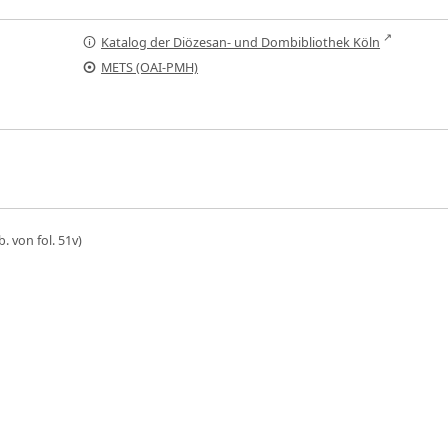
Katalog der Diözesan- und Dombibliothek Köln
METS (OAI-PMH)
. von fol. 51v)