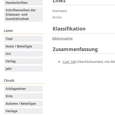
Links
Handschriften
Schriftenreihen der
Nachweis
Diözesan- und
Archiv
Dombibliothek
Klassifikation
Listen
Bibliographie
Titel
Autor / Beteiligte
Zusammenfassung
Ort
Verlag
Cod. 149
(Überblicksartikel, mit Abb
Jahr
Clouds
Schlagwörter
Orte
Autoren / Beteiligte
Verlage