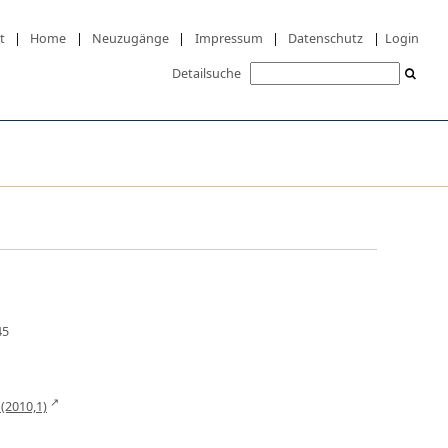
t
|
Home
|
Neuzugänge
|
Impressum
|
Datenschutz
|
Login
Detailsuche
45
 (2010,1)