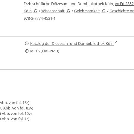
Erzbischöfliche Diözesan- und Dombibliothek Köln,
in: Fd 2852
Köln
/
Wissenschaft
/
Gelehrsamkeit
/
Geschichte A
978-3-7774-4531-1
Katalog der Diözesan- und Dombibliothek Köln
METS (OAI-PMH)
Abb. von fol. 16r)
0 Abb. von fol. 83v)
 Abb. von fol. 10v)
 Abb. von fol. 1r)