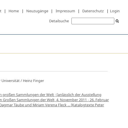
t
|
Home
|
Neuzugänge
|
Impressum
|
Datenschutz
|
Login
Detailsuche
 Universität
/ Heinz Finger
en großen Sammlungen der Welt ; [anlässlich der Ausstellung
den Großen Sammlungen der Welt, 4. November 2011 - 26. Februar
 Dagmar Täube und Miriam Verena Fleck ... [Katalogtexte Peter