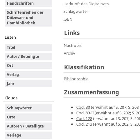
Handschriften
Herkunft des Digitalisats
Schlagwörter
Schriftenreihen der
Diözesan- und
ISBN
Dombibliothek
Links
Listen
Nachweis
Titel
Archiv
Autor / Beteiligte
Ort
Klassifikation
Verlag
Bibliographie
Jahr
Zusammenfassung
Clouds
Cod. 30
(erwähnt auf S. 207; S. 208 
Schlagwörter
Cod. 83-II
(erwähnt auf S. 202; S. 20
Orte
Cod. 128
(erwähnt auf S. 207; S. 206
Cod. 213
(erwähnt auf S. 202; S. 203
Autoren / Beteiligte
Verlage