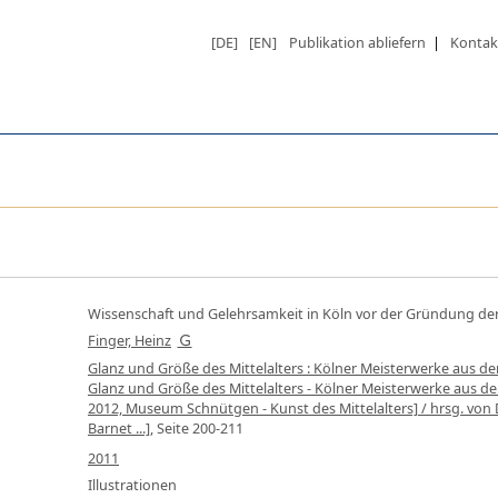
[DE]
[EN]
Publikation abliefern
|
Kontak
Wissenschaft und Gelehrsamkeit in Köln vor der Gründung der
Finger, Heinz
Glanz und Größe des Mittelalters : Kölner Meisterwerke aus d
Glanz und Größe des Mittelalters - Kölner Meisterwerke aus 
2012, Museum Schnütgen - Kunst des Mittelalters] / hrsg. von
Barnet ...]
, Seite 200-211
2011
Illustrationen