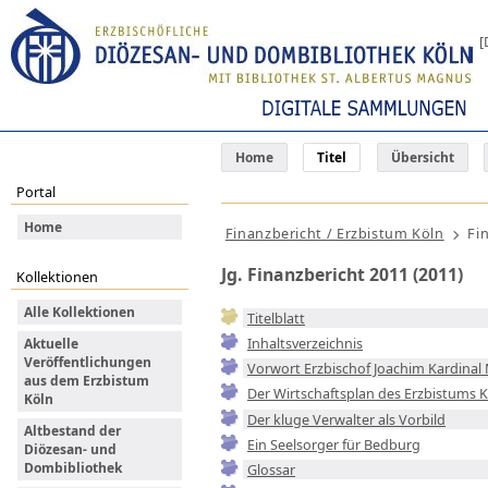
[
Home
Titel
Übersicht
Portal
Home
Finanzbericht / Erzbistum Köln
Fi
Jg. Finanzbericht 2011 (2011)
Kollektionen
Alle Kollektionen
Titelblatt
Inhaltsverzeichnis
Aktuelle
Veröffentlichungen
Vorwort Erzbischof Joachim Kardinal
aus dem Erzbistum
Der Wirtschaftsplan des Erzbistums K
Köln
Der kluge Verwalter als Vorbild
Altbestand der
Ein Seelsorger für Bedburg
Diözesan- und
Dombibliothek
Glossar