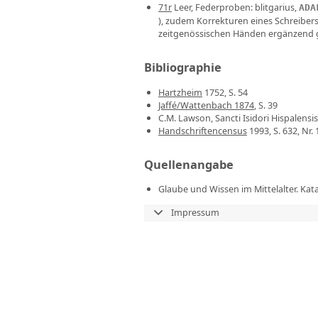
71r
Leer, Federproben: blitgarius,
ADA
), zudem Korrekturen eines Schreibers
zeitgenössischen Händen ergänzend 
Bibliographie
Hartzheim
1752, S. 54
Jaffé/Wattenbach 1874
, S. 39
C.M. Lawson, Sancti Isidori Hispalensis 
Handschriftencensus
1993, S. 632, Nr. 
Quellenangabe
Glaube und Wissen im Mittelalter. Kat
Impressum