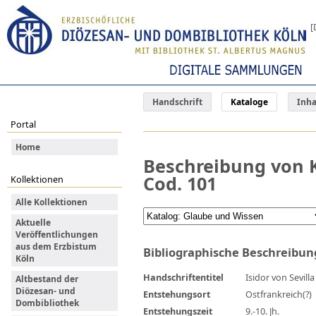
[
Handschrift
Kataloge
Inha
Portal
Home
Beschreibung von K
Cod. 101
Kollektionen
Alle Kollektionen
Aktuelle
Veröffentlichungen
aus dem Erzbistum
Bibliographische Beschreibun
Köln
Handschriftentitel
Isidor von Sevill
Altbestand der
Diözesan- und
Entstehungsort
Ostfrankreich(?)
Dombibliothek
Entstehungszeit
9.-10. Jh.