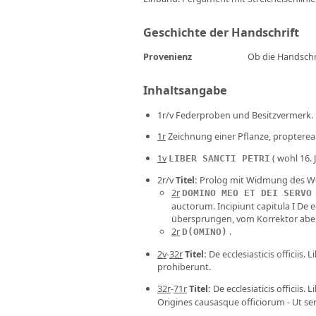
Geschichte der Handschrift
Provenienz
Ob die Handschri
Inhaltsangabe
1r/v Federproben und Besitzvermerk.
1r
Zeichnung einer Pflanze, propterea
1v
( wohl 16. J
LIBER SANCTI PETRI
2r/v
Titel
:
Prolog mit Widmung des Werk
2r
DOMINO MEO ET DEI SERVO
auctorum. Incipiunt capitula I De e
übersprungen, vom Korrektor aber
2r
.
D(OMINO)
2v
-
32r
Titel
:
De ecclesiasticis officiis. Li
prohiberunt.
32r
-
71r
Titel
:
De ecclesiaticis officiis.
Origines causasque officiorum - Ut ser