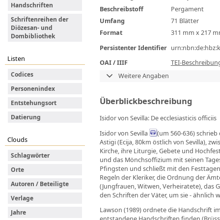
Handschriften
Beschreibstoff
Pergament
Schriftenreihen der
Umfang
71 Blätter
Diözesan- und
Format
311 mm x 217 
Dombibliothek
Persistenter Identifier
urn:nbn:de:hbz:
Listen
OAI / IIIF
TEI-Beschreibun
Codices
Weitere Angaben
Personenindex
Überblickbeschreibung
Entstehungsort
Datierung
Isidor von Sevilla: De ecclesiasticis officiis
Isidor von Sevilla
(um 560-636) schrieb 
Clouds
Astigi (Ecija, 80km östlich von Sevilla),
Kirche, ihre Liturgie, Gebete und Hochfes
Schlagwörter
und das Mönchsoffizium mit seinen Tages
Pfingsten und schließt mit den Festtagen,
Orte
Regeln der Kleriker, die Ordnung der Ämte
Autoren / Beteiligte
(Jungfrauen, Witwen, Verheiratete), das 
den Schriften der Väter, um sie - ähnlich
Verlage
Lawson (1989) ordnete die Handschrift i
Jahre
entstandene Handschriften finden (Brüssel,