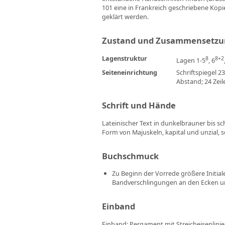
101 eine in Frankreich geschriebene Kopi
geklärt werden.
Zustand und Zusammensetzu
Lagenstruktur
8
8+2
Lagen 1-5
, 6
Seiteneinrichtung
Schriftspiegel 2
Abstand; 24 Zeil
Schrift und Hände
Lateinischer Text in dunkelbrauner bis sc
Form von Majuskeln, kapital und unzial, sc
Buchschmuck
Zu Beginn der Vorrede größere Initial
Bandverschlingungen an den Ecken un
Einband
Einband: Pergament mit Streicheisenlinien