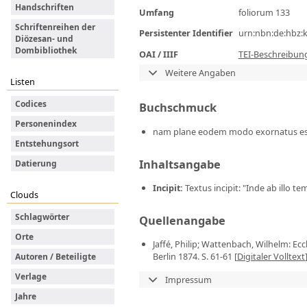
Handschriften
Umfang
foliorum 133
Schriftenreihen der
Persistenter Identifier
urn:nbn:de:hbz:
Diözesan- und
Dombibliothek
OAI / IIIF
TEI-Beschreibun
Weitere Angaben
Listen
Codices
Buchschmuck
Personenindex
nam plane eodem modo exornatus est, et
Entstehungsort
Inhaltsangabe
Datierung
Incipit
:
Textus incipit: "Inde ab illo 
Clouds
Schlagwörter
Quellenangabe
Orte
Jaffé, Philip; Wattenbach, Wilhelm: E
Berlin 1874. S. 61-61 [
Digitaler Volltext
Autoren / Beteiligte
Verlage
Impressum
Jahre