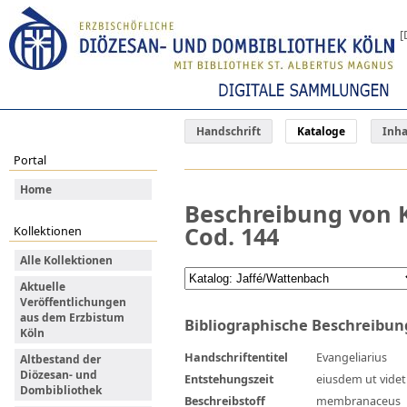
[
Handschrift
Kataloge
Inha
Portal
Home
Beschreibung von K
Cod. 144
Kollektionen
Alle Kollektionen
Aktuelle
Veröffentlichungen
aus dem Erzbistum
Bibliographische Beschreibun
Köln
Handschriftentitel
Evangeliarius
Altbestand der
Diözesan- und
Entstehungszeit
eiusdem ut videt
Dombibliothek
Beschreibstoff
membranaceus