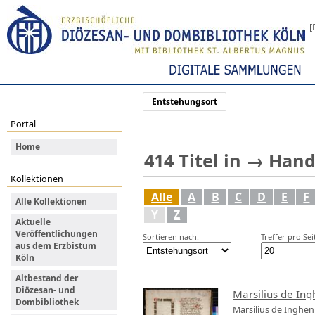
[
Entstehungsort
Portal
Home
414
Titel
in
→
Hand
Kollektionen
Alle
A
B
C
D
E
F
Alle Kollektionen
Y
Z
Aktuelle
Veröffentlichungen
Sortieren nach:
Treffer pro Sei
aus dem Erzbistum
Köln
Altbestand der
Diözesan- und
Marsilius de Ing
Dombibliothek
Marsilius de Inghen