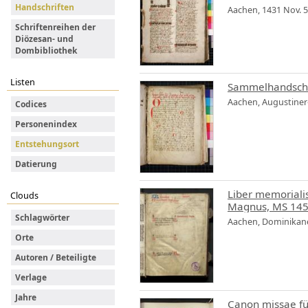
Handschriften
Aachen, 1431 Nov. 5
Schriftenreihen der
Diözesan- und
Dombibliothek
Listen
Sammelhandschri
Aachen, Augustiner
Codices
Personenindex
Entstehungsort
Datierung
Liber memorialis
Clouds
Magnus, MS 145
Schlagwörter
Aachen, Dominikane
Orte
Autoren / Beteiligte
Verlage
Jahre
Canon missae für