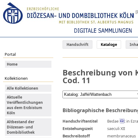
[
Handschrift
Kataloge
Inha
Portal
Home
Beschreibung von K
Cod. 11
Kollektionen
Alle Kollektionen
Aktuelle
Veröffentlichungen
aus dem Erzbistum
Bibliographische Beschreibun
Köln
Handschriftentitel
Bedae
: in Ez
Altbestand der
Diözesan- und
Entstehungszeit
saeculi XII
Dombibliothek
Beschreibstoff
membranaceus