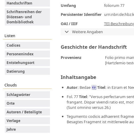
Handschriften
Umfang
foliorum 77
Schriftenreihen der
Persistenter Identifier
urn:nbn:de:hbz:
Diözesan- und
Dombibliothek
OAI / IIIF
TEI-Beschreibun
Weitere Angaben
Listen
Codices
Geschichte der Handschrift
Personenindex
Provenienz
Folio primo manu
[Hartzlemio teste
Entstehungsort
Datierung
Inhaltsangabe
Clouds
Autor
:
Bedae
Titel
:
in Ezram et Nee
Schlagwörter
Fol. 77
Titel
:
"Versus perfectarum sent
frangant. Dispar vivendi ratio est, mo
Orte
(Sunt omnino versus 26.)
Autoren / Beteiligte
Tegumento codicis adhaerent fragmenta
Verlage
Besagtes Fragment ist mittlerweile au
Jahre