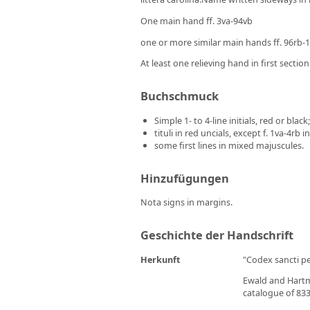
One main hand ff. 3va-94vb
one or more similar main hands ff. 96rb-
At least one relieving hand in first section 
Buchschmuck
Simple 1- to 4-line initials, red or black;
tituli in red uncials, except f. 1va-4rb
some first lines in mixed majuscules.
Hinzufügungen
Nota signs in margins.
Geschichte der Handschrift
Herkunft
"Codex sancti pet
Ewald and Hart
catalogue of 833