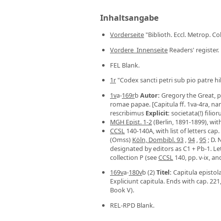
Inhaltsangabe
Vorderseite
"Biblioth. Eccl. Metrop. Col
Vordere_Innenseite
Readers' register.
FEL Blank.
1r
"Codex sancti petri sub pio patre hildi
1v
a-
169r
b
Autor
:
Gregory the Great, 
romae papae. [Capitula ff. 1va-4ra, n
rescribimus
Explicit
:
societata(!) fili
MGH Epist. 1-2
(Berlin, 1891-1899), with 
CCSL
140-140A, with list of letters cap. 2
(Omss)
Köln, Dombibl. 93
,
94
,
95
; D. 
designated by editors as C1 + Pb-1. Let
collection P (see
CCSL
140, pp. v-ix, a
169v
a-
180v
b (2)
Titel
:
Capitula epistol
Expliciunt capitula. Ends with cap. 221
Book V).
REL-RPD Blank.