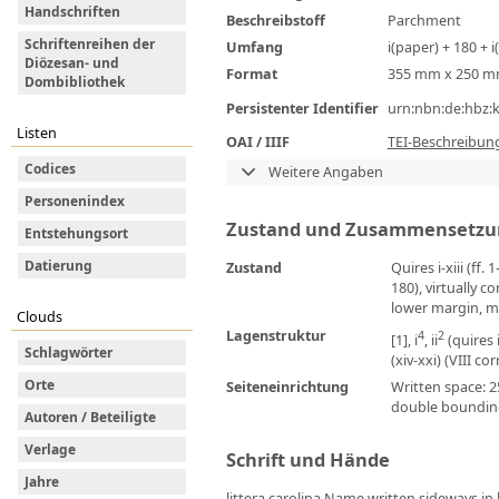
Handschriften
Beschreibstoff
Parchment
Schriftenreihen der
Umfang
i(paper) + 180 + i
Diözesan- und
Format
355 mm x 250 
Dombibliothek
Persistenter Identifier
urn:nbn:de:hbz:
Listen
OAI / IIIF
TEI-Beschreibun
Codices
Weitere Angaben
Personenindex
Zustand und Zusammensetzu
Entstehungsort
Datierung
Zustand
Quires i-xiii (f
180), virtually 
lower margin, 
Clouds
Lagenstruktur
4
2
[1], i
, ii
(quires i
Schlagwörter
(xiv-xxi) (VIII co
Orte
Seiteneinrichtung
Written space: 
double bounding 
Autoren / Beteiligte
Verlage
Schrift und Hände
Jahre
littera carolina.Name written sideways in 