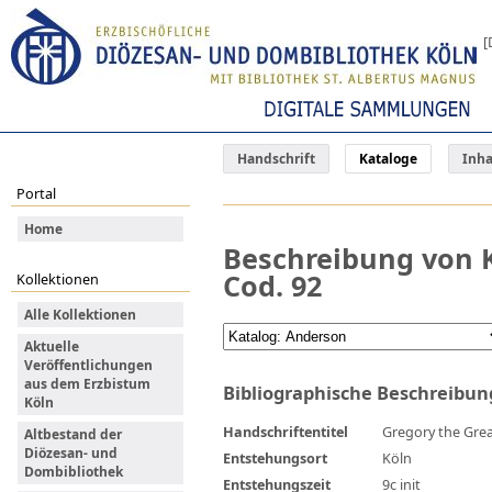
[
Handschrift
Kataloge
Inha
Portal
Home
Beschreibung von K
Cod. 92
Kollektionen
Alle Kollektionen
Aktuelle
Veröffentlichungen
aus dem Erzbistum
Bibliographische Beschreibun
Köln
Handschriftentitel
Gregory the Gre
Altbestand der
Diözesan- und
Entstehungsort
Köln
Dombibliothek
Entstehungszeit
9c init