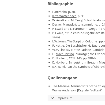
Bibliographie
Hartzheim
, p. 50.
Jaffé-Wattenbach
, p. 35.
W. Arndt and M. Tangl, Schrifttafeln zu
Decker, Manuskriptensammlung
, p. 2
P. Ewald and L. Hartmann, Gregorii I 
P. Ewald, "Studien zur Ausgabe des Reg
seen).
L.W. Jones, The Script of Cologne
, pp. 
R. Kottje, Die Bussbücher Halitgars v
W.M. Lindsay, Notae Latinae (Cambridg
H.
Mayr-Harting
, "Ruotger, the Life of
D. Norberg, CCSL 140, pp. VIII-IX.
D. Norberg, In registrum Gregorii Magn
E.K. Rand, "On the Symbols of Abbrevia
Quellenangabe
The Medieval Manuscripts of the Colog
Warne Anderson. [
Digitaler Volltext
]
Impressum