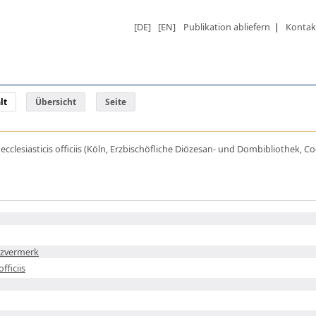
[DE]
[EN]
Publikation abliefern
|
Kontak
lt
Übersicht
Seite
 ecclesiasticis officiis (Köln, Erzbischöfliche Diözesan- und Dombibliothek, Cod.
tzvermerk
fficiis