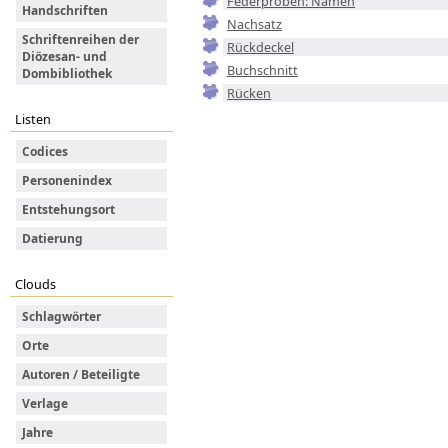
Federproben: Namen
Handschriften
Nachsatz
Schriftenreihen der
Rückdeckel
Diözesan- und
Buchschnitt
Dombibliothek
Rücken
Listen
Codices
Personenindex
Entstehungsort
Datierung
Clouds
Schlagwörter
Orte
Autoren / Beteiligte
Verlage
Jahre