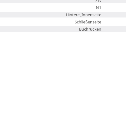
71v
N1
Hintere_Innenseite
Schließenseite
Buchrücken