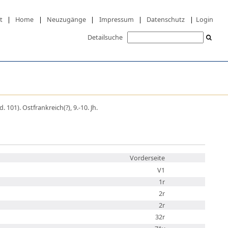
t
|
Home
|
Neuzugänge
|
Impressum
|
Datenschutz
|
Login
Detailsuche
 101). Ostfrankreich(?), 9.-10. Jh.
Vorderseite
V1
1r
2r
2r
32r