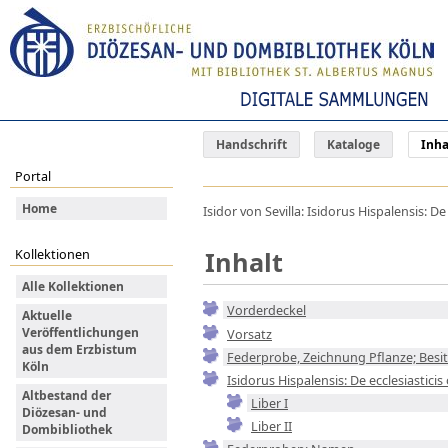
Handschrift
Kataloge
Inha
Portal
Home
Isidor von Sevilla: Isidorus Hispalensis: De
Inhalt
Kollektionen
Alle Kollektionen
Vorderdeckel
Aktuelle
Veröffentlichungen
Vorsatz
aus dem Erzbistum
Federprobe, Zeichnung Pflanze; Besi
Köln
Isidorus Hispalensis: De ecclesiasticis o
Altbestand der
Liber I
Diözesan- und
Liber II
Dombibliothek