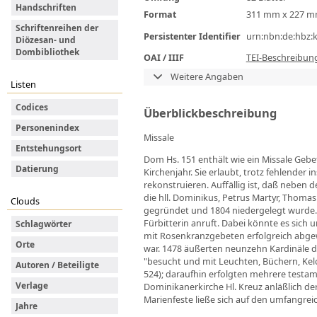
Handschriften
Format
311 mm x 227 
Schriftenreihen der
Persistenter Identifier
urn:nbn:de:hbz:
Diözesan- und
Dombibliothek
OAI / IIIF
TEI-Beschreibun
Weitere Angaben
Listen
Codices
Überblickbeschreibung
Personenindex
Missale
Entstehungsort
Dom Hs. 151 enthält wie ein Missale Gebe
Datierung
Kirchenjahr. Sie erlaubt, trotz fehlender
rekonstruieren. Auffällig ist, daß neben
die hll. Dominikus, Petrus Martyr, Thoma
Clouds
gegründet und 1804 niedergelegt wurde. 
Fürbitterin anruft. Dabei könnte es sic
Schlagwörter
mit Rosenkranzgebeten erfolgreich abg
Orte
war. 1478 äußerten neunzehn Kardinäle d
"besucht und mit Leuchten, Büchern, Kelc
Autoren / Beteiligte
524); daraufhin erfolgten mehrere testa
Verlage
Dominikanerkirche Hl. Kreuz anläßlich d
Marienfeste ließe sich auf den umfangrei
Jahre