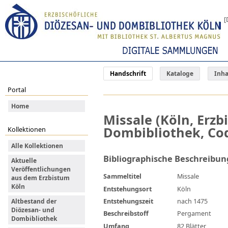
[
Handschrift
Kataloge
Inha
Portal
Home
Missale (Köln, Erzb
Dombibliothek, Cod
Kollektionen
Alle Kollektionen
Bibliographische Beschreibun
Aktuelle
Veröffentlichungen
Sammeltitel
Missale
aus dem Erzbistum
Köln
Entstehungsort
Köln
Entstehungszeit
nach 1475
Altbestand der
Diözesan- und
Beschreibstoff
Pergament
Dombibliothek
Umfang
82 Blätter