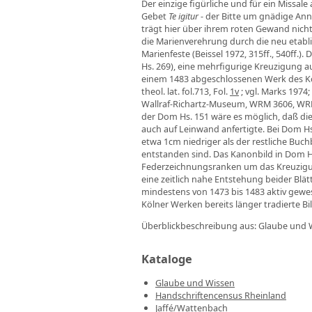
Der einzige figürliche und für ein Missal
Gebet
Te igitur
- der Bitte um gnädige An
trägt hier über ihrem roten Gewand nicht
die Marienverehrung durch die neu etabl
Marienfeste (Beissel 1972, 315ff., 540ff.)
Hs. 269), eine mehrfigurige Kreuzigung a
einem 1483 abgeschlossenen Werk des Köln
theol. lat. fol.713, Fol.
1v
; vgl. Marks 1974
Wallraf-Richartz-Museum, WRM 3606, WRM 1
der Dom Hs. 151 wäre es möglich, daß di
auch auf Leinwand anfertigte. Bei Dom H
etwa 1cm niedriger als der restliche Bu
entstanden sind. Das Kanonbild in Dom Hs
Federzeichnungsranken um das Kreuzigun
eine zeitlich nahe Entstehung beider Blä
mindestens von 1473 bis 1483 aktiv gewe
Kölner Werken bereits länger tradierte B
Überblickbeschreibung aus: Glaube und W
Kataloge
Glaube und Wissen
Handschriftencensus Rheinland
Jaffé/Wattenbach