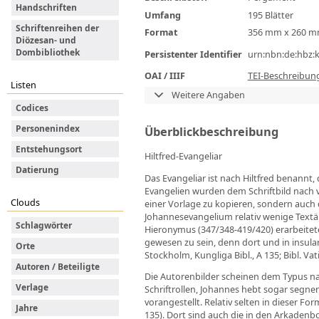
Handschriften
Umfang
195 Blätter
Schriftenreihen der
Format
356 mm x 260 
Diözesan- und
Dombibliothek
Persistenter Identifier
urn:nbn:de:hbz:
OAI / IIIF
TEI-Beschreibun
Listen
Weitere Angaben
Codices
Personenindex
Überblickbeschreibung
Entstehungsort
Hiltfred-Evangeliar
Datierung
Das Evangeliar ist nach Hiltfred benannt,
Evangelien wurden dem Schriftbild nach vo
Clouds
einer Vorlage zu kopieren, sondern auch 
Johannesevangelium relativ wenige Textä
Schlagwörter
Hieronymus (347/348-419/420) erarbeitet
gewesen zu sein, denn dort und in insula
Orte
Stockholm, Kungliga Bibl., A 135; Bibl. Vat
Autoren / Beteiligte
Die Autorenbilder scheinen dem Typus na
Verlage
Schriftrollen, Johannes hebt sogar segne
vorangestellt. Relativ selten in dieser For
Jahre
135). Dort sind auch die in den Arkadenbo