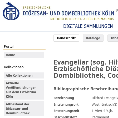
[
Handschrift
Kataloge
Inha
Portal
Home
Evangeliar (sog. Hil
Erzbischöfliche Di
Kollektionen
Dombibliothek, Cod
Alle Kollektionen
Aktuelle
Veröffentlichungen
Bibliographische Beschreibun
aus dem Erzbistum
Köln
Bezeichnung
Hiltfred-Evangeli
Entstehungsort
Westfränkisch(?)
Altbestand der
Diözesan- und
Entstehungszeit
1. Viertel 9. Jh.
Dombibliothek
Beschreibstoff
Pergament