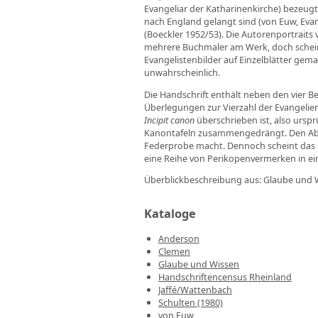
Evangeliar der Katharinenkirche) bezeugt. 
nach England gelangt sind (von Euw, Evan
(Boeckler 1952/53). Die Autorenportraits
mehrere Buchmaler am Werk, doch scheine
Evangelistenbilder auf Einzelblätter gem
unwahrscheinlich.
Die Handschrift enthält neben den vier B
Überlegungen zur Vierzahl der Evangelie
Incipit canon
überschrieben ist, also urspr
Kanontafeln zusammengedrängt. Den Absc
Federprobe macht. Dennoch scheint das E
eine Reihe von Perikopenvermerken in eine
Überblickbeschreibung aus: Glaube und Wi
Kataloge
Anderson
Clemen
Glaube und Wissen
Handschriftencensus Rheinland
Jaffé/Wattenbach
Schulten (1980)
von Euw