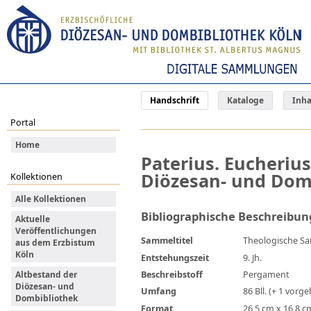
Handschrift
Kataloge
Inha
Portal
Home
Paterius. Eucherius
Diözesan- und Domb
Kollektionen
Alle Kollektionen
Bibliographische Beschreibun
Aktuelle
Veröffentlichungen
Sammeltitel
Theologische S
aus dem Erzbistum
Köln
Entstehungszeit
9. Jh.
Beschreibstoff
Pergament
Altbestand der
Diözesan- und
Umfang
86 Bll. (+ 1 vorgeh
Dombibliothek
Format
26,5 cm x 16,8 c