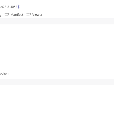
kn28-3-405
g
–
IIIF-Manifest
–
IIIF-Viewer
suchen