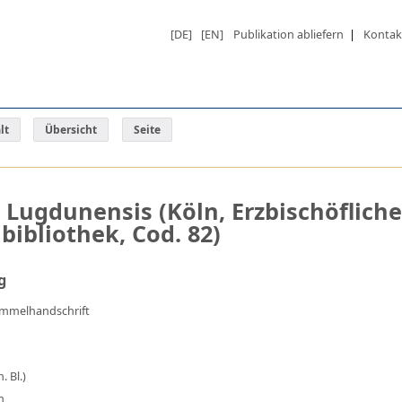
[DE]
[EN]
Publikation abliefern
|
Kontak
lt
Übersicht
Seite
 Lugdunensis (Köln, Erzbischöfliche
ibliothek, Cod. 82)
g
ammelhandschrift
. Bl.)
m