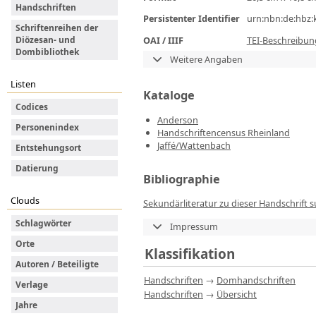
Handschriften
Persistenter Identifier
urn:nbn:de:hbz:
Schriftenreihen der
OAI / IIIF
TEI-Beschreibun
Diözesan- und
Dombibliothek
Weitere Angaben
Listen
Kataloge
Codices
Anderson
Personenindex
Handschriftencensus Rheinland
Jaffé/Wattenbach
Entstehungsort
Datierung
Bibliographie
Clouds
Sekundärliteratur zu dieser Handschrift 
Schlagwörter
Impressum
Orte
Klassifikation
Autoren / Beteiligte
Handschriften
→
Domhandschriften
Verlage
Handschriften
→
Übersicht
Jahre