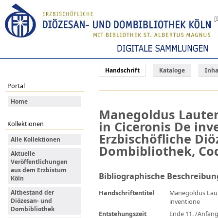
[
Handschrift
Kataloge
Inha
Portal
Home
Manegoldus Laute
in Ciceronis De inv
Kollektionen
Erzbischöfliche Di
Alle Kollektionen
Dombibliothek, Cod
Aktuelle
Veröffentlichungen
aus dem Erzbistum
Bibliographische Beschreibun
Köln
Altbestand der
Handschriftentitel
Manegoldus Lau
Diözesan- und
inventione
Dombibliothek
Entstehungszeit
Ende 11. /Anfang 