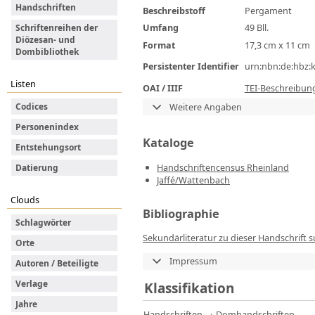
Handschriften
Beschreibstoff
Pergament
Umfang
49 Bll.
Schriftenreihen der
Diözesan- und
Format
17,3 cm x 11 cm
Dombibliothek
Persistenter Identifier
urn:nbn:de:hbz:
Listen
OAI / IIIF
TEI-Beschreibun
Weitere Angaben
Codices
Personenindex
Kataloge
Entstehungsort
Handschriftencensus Rheinland
Datierung
Jaffé/Wattenbach
Clouds
Bibliographie
Schlagwörter
Sekundärliteratur zu dieser Handschrift 
Orte
Impressum
Autoren / Beteiligte
Verlage
Klassifikation
Jahre
Handschriften
→
Domhandschriften