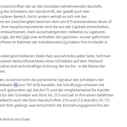
ie Unterschriften der an den Konzilien teilnehmenden Bischöfe,
ung des Schreibers der Handschrift, der gewiß auch den
sularen Bereich. Nicht anders verhält es sich mit der
 Sinne ein Zwischenglied zwischen dem um 675 entstandenen Book of
2). Ihre Hauptkomponenten sind die aus der Capitalis entwickelten,
el entwachsenen, stark ausschwingenden, teilweise zu Ligaturen
)
(
4v
),
d(e his)
(
10r
) usw. enthalten die typischen, insular geformten
iese im Rahmen der Initialzierseite (
1r
) haben ihre Vorläufer in
nuskel geschriebenen Zeilen fast ausnahmslos jeder Seite. Soll man
 insularen Herkunftsnachweis eines Schreibers auf dem Festland
sätze und rechtskräftige Ordnung der Kirche - in die Ebene der
tet.
n, es könne nicht die persönliche Signatur des Schreibers der
ldebalds
(vor 787-818) handeln. Die Schriftzüge scheinen mit
Buch gebunden; vgl. Kat.Nr.17) und der möglicherweise für Kanzler
ert für den Schreiber von Dom Hs. 213 und sah in ihm einen Gefährten
ielleicht auch die Dom-Handschriften 210 und 212 (Kat.Nrn.19, 17)
ach Köln gelangt, was hinsichtlich der Entstehungsgeschichte der
14 (Anton von Euw)