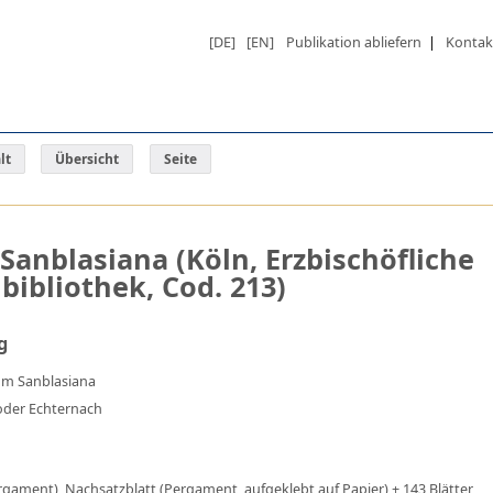
[DE]
[EN]
Publikation abliefern
|
Kontak
lt
Übersicht
Seite
Sanblasiana (Köln, Erzbischöfliche
ibliothek, Cod. 213)
g
um Sanblasiana
 oder Echternach
rgament), Nachsatzblatt (Pergament, aufgeklebt auf Papier) + 143 Blätter