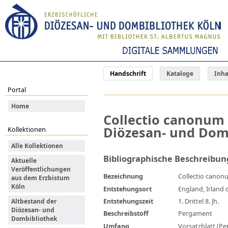
Handschrift
Kataloge
Inha
Portal
Home
Collectio canonum 
Diözesan- und Domb
Kollektionen
Alle Kollektionen
Bibliographische Beschreibun
Aktuelle
Veröffentlichungen
Bezeichnung
Collectio canon
aus dem Erzbistum
Köln
Entstehungsort
England, Irland
Entstehungszeit
1. Drittel 8. Jh.
Altbestand der
Diözesan- und
Beschreibstoff
Pergament
Dombibliothek
Umfang
Vorsatzblatt (Pe