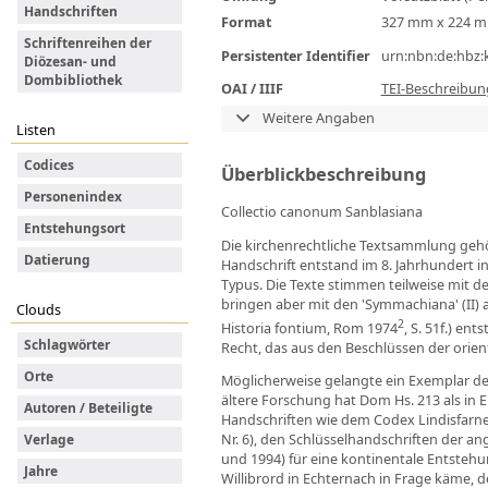
Handschriften
Format
327 mm x 224 
Schriftenreihen der
Persistenter Identifier
urn:nbn:de:hbz:
Diözesan- und
Dombibliothek
OAI / IIIF
TEI-Beschreibun
Weitere Angaben
Listen
Codices
Überblickbeschreibung
Personenindex
Collectio canonum Sanblasiana
Entstehungsort
Die kirchenrechtliche Textsammlung gehört
Datierung
Handschrift entstand im 8. Jahrhundert in
Typus. Die Texte stimmen teilweise mit de
bringen aber mit den 'Symmachiana' (II) a
Clouds
2
Historia fontium, Rom 1974
, S. 51f.) e
Schlagwörter
Recht, das aus den Beschlüssen der orien
Orte
Möglicherweise gelangte ein Exemplar der
ältere Forschung hat Dom Hs. 213 als in 
Autoren / Beteiligte
Handschriften wie dem Codex Lindisfarnens
Nr. 6), den Schlüsselhandschriften der ang
Verlage
und 1994) für eine kontinentale Entstehu
Jahre
Willibrord in Echternach in Frage käme, d