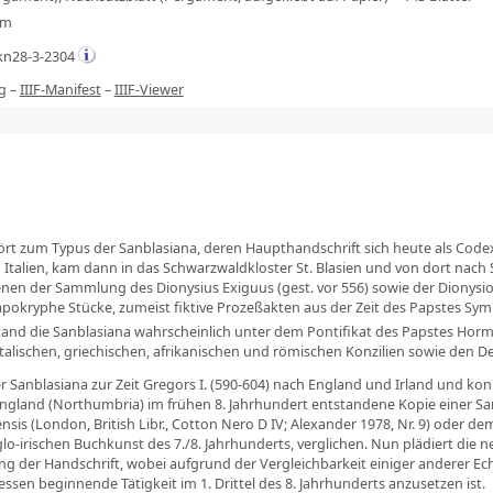
mm
kn28-3-2304
g
–
IIIF-Manifest
–
IIIF-Viewer
 zum Typus der Sanblasiana, deren Haupthandschrift sich heute als Codex 7/1
 Italien, kam dann in das Schwarzwaldkloster St. Blasien und von dort nach S
nen der Sammlung des Dionysius Exiguus (gest. vor 556) sowie der Dionysio-H
pokryphe Stücke, zumeist fiktive Prozeßakten aus der Zeit des Papstes Symmach
ntstand die Sanblasiana wahrscheinlich unter dem Pontifikat des Papstes Hor
talischen, griechischen, afrikanischen und römischen Konzilien sowie den D
 Sanblasiana zur Zeit Gregors I. (590-604) nach England und Irland und kon
England (Northumbria) im frühen 8. Jahrhundert entstandene Kopie einer Sa
is (London, British Libr., Cotton Nero D IV; Alexander 1978, Nr. 9) oder dem 
lo-irischen Buchkunst des 7./8. Jahrhunderts, verglichen. Nun plädiert die ne
ng der Handschrift, wobei aufgrund der Vergleichbarkeit einiger anderer Ech
essen beginnende Tätigkeit im 1. Drittel des 8. Jahrhunderts anzusetzen ist.