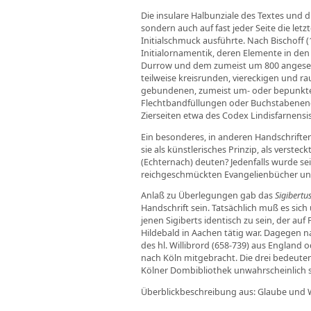
Die insulare Halbunziale des Textes und d
sondern auch auf fast jeder Seite die let
Initialschmuck ausführte. Nach Bischoff (1
Initialornamentik, deren Elemente in de
Durrow und dem zumeist um 800 angesetzten
teilweise kreisrunden, viereckigen und r
gebundenen, zumeist um- oder bepunktete
Flechtbandfüllungen oder Buchstabenenden
Zierseiten etwa des Codex Lindisfarnensis
Ein besonderes, in anderen Handschriften
sie als künstlerisches Prinzip, als verst
(Echternach) deuten? Jedenfalls wurde se
reichgeschmückten Evangelienbücher und 
Anlaß zu Überlegungen gab das
Sigibertus
Handschrift sein. Tatsächlich muß es sic
jenen Sigiberts identisch zu sein, der au
Hildebald in Aachen tätig war. Dagegen na
des hl. Willibrord (658-739) aus England 
nach Köln mitgebracht. Die drei bedeuten
Kölner Dombibliothek unwahrscheinlich s
Überblickbeschreibung aus: Glaube und W