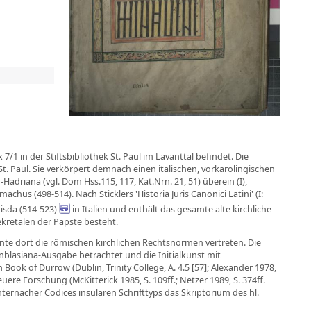
 in der Stiftsbibliothek St. Paul im Lavanttal befindet. Die
t. Paul. Sie verkörpert demnach einen italischen, vorkarolingischen
adriana (vgl. Dom Hss.115, 117, Kat.Nrn. 21, 51) überein (I),
us (498-514). Nach Sticklers 'Historia Juris Canonici Latini' (I:
misda (514-523)
in Italien und enthält das gesamte alte kirchliche
ekretalen der Päpste besteht.
nte dort die römischen kirchlichen Rechtsnormen vertreten. Die
nblasiana-Ausgabe betrachtet und die Initialkunst mit
Book of Durrow (Dublin, Trinity College, A. 4.5 [57]; Alexander 1978,
uere Forschung (McKitterick 1985, S. 109ff.; Netzer 1989, S. 374ff.
ternacher Codices insularen Schrifttyps das Skriptorium des hl.