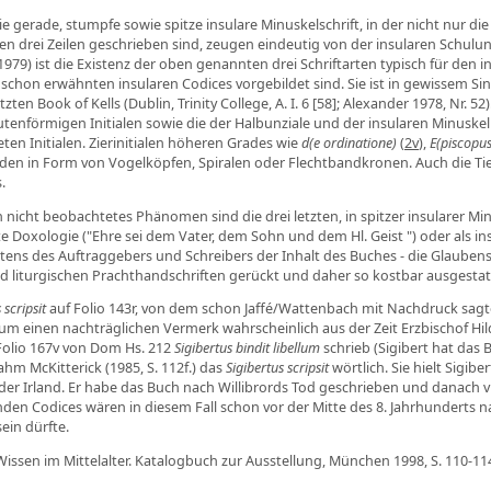
ie gerade, stumpfe sowie spitze insulare Minuskelschrift, in der nicht nur d
zten drei Zeilen geschrieben sind, zeugen eindeutig von der insularen Schul
979) ist die Existenz der oben genannten drei Schriftarten typisch für den in
n schon erwähnten insularen Codices vorgebildet sind. Sie ist in gewissem
 Book of Kells (Dublin, Trinity College, A. I. 6 [58]; Alexander 1978, Nr. 5
autenförmigen Initialen sowie die der Halbunziale und der insularen Minusk
n Initialen. Zierinitialen höheren Grades wie
d(e ordinatione)
(
2v
),
E(piscopus
 in Form von Vogelköpfen, Spiralen oder Flechtbandkronen. Auch die Tierfr
.
 nicht beobachtetes Phänomen sind die drei letzten, in spitzer insularer Mi
eckte Doxologie ("Ehre sei dem Vater, dem Sohn und dem Hl. Geist ") oder als
itens des Auftraggebers und Schreibers der Inhalt des Buches - die Glaubens
liturgischen Prachthandschriften gerückt und daher so kostbar ausgestat
 scripsit
auf Folio 143r, von dem schon Jaffé/Wattenbach mit Nachdruck sagte
h um einen nachträglichen Vermerk wahrscheinlich aus der Zeit Erzbischof Hi
f Folio 167v von Dom Hs. 212
Sigibertus bindit libellum
schrieb (Sigibert hat das 
hm McKitterick (1985, S. 112f.) das
Sigibertus scripsit
wörtlich. Sie hielt Sigib
oder Irland. Er habe das Buch nach Willibrords Tod geschrieben und danach v
den Codices wären in diesem Fall schon vor der Mitte des 8. Jahrhunderts n
ein dürfte.
issen im Mittelalter. Katalogbuch zur Ausstellung, München 1998, S. 110-1