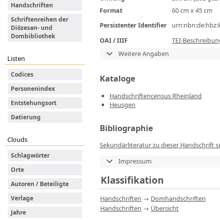
Handschriften
Format
60 cm x 45 cm
Schriftenreihen der
Persistenter Identifier
urn:nbn:de:hbz:
Diözesan- und
Dombibliothek
OAI / IIIF
TEI-Beschreibun
Weitere Angaben
Listen
Codices
Kataloge
Personenindex
Handschriftencensus Rheinland
Entstehungsort
Heusgen
Datierung
Bibliographie
Clouds
Sekundärliteratur zu dieser Handschrift 
Schlagwörter
Impressum
Orte
Klassifikation
Autoren / Beteiligte
Handschriften
→
Domhandschriften
Verlage
Handschriften
→
Übersicht
Jahre