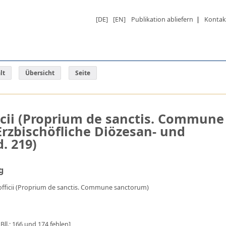
[DE]
[EN]
Publikation abliefern
|
Kontak
lt
Übersicht
Seite
cii (Proprium de sanctis. Commune
Erzbischöfliche Diözesan- und
. 219)
g
fficii (Proprium de sanctis. Commune sanctorum)
 Bll.; 166 und 174 fehlen]