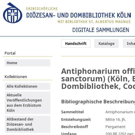
Handschrift
Kataloge
Inha
Portal
Home
Antiphonarium offi
sanctorum) (Köln, 
Kollektionen
Dombibliothek, Cod
Alle Kollektionen
Aktuelle
Veröffentlichungen
Bibliographische Beschreibun
aus dem Erzbistum
Köln
Sammeltitel
Antiphonarium o
Entstehungszeit
Mitte 16. Jh.
Altbestand der
Diözesan- und
Beschreibstoff
Pergament
Dombibliothek
Umfang
200 Bll. [202 gez.