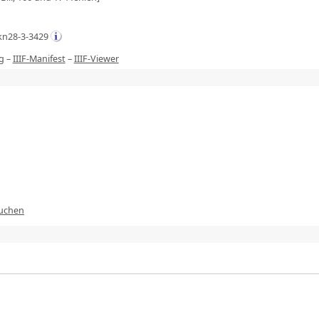
kn28-3-3429
g
–
IIIF-Manifest
–
IIIF-Viewer
suchen